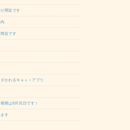
切り間近です
案内
り間近です
ラダかわるＮａｖｉアプリ
期限は8月31日です！
います