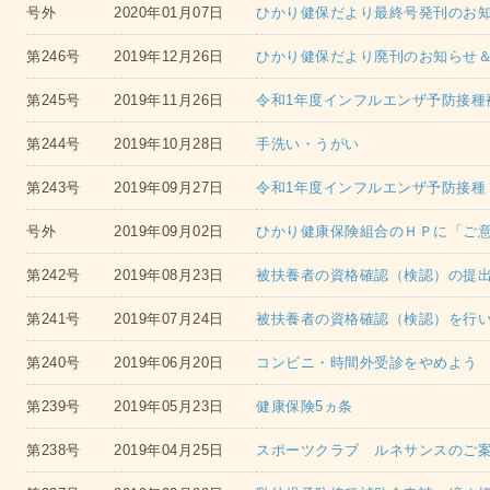
号外
2020年01月07日
ひかり健保だより最終号発刊のお
第246号
2019年12月26日
ひかり健保だより廃刊のお知らせ
第245号
2019年11月26日
令和1年度インフルエンザ予防接種
第244号
2019年10月28日
手洗い・うがい
第243号
2019年09月27日
令和1年度インフルエンザ予防接種
号外
2019年09月02日
ひかり健康保険組合のＨＰに「ご
第242号
2019年08月23日
被扶養者の資格確認（検認）の提出
第241号
2019年07月24日
被扶養者の資格確認（検認）を行
第240号
2019年06月20日
コンビニ・時間外受診をやめよう
第239号
2019年05月23日
健康保険5ヵ条
第238号
2019年04月25日
スポーツクラブ ルネサンスのご