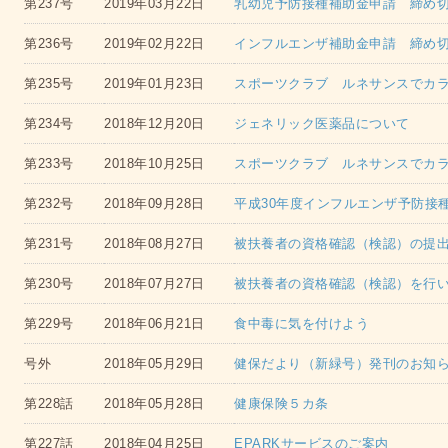
第237号
2019年03月22日
乳幼児予防接種補助金申請 締め
第236号
2019年02月22日
インフルエンザ補助金申請 締め
第235号
2019年01月23日
スポーツクラブ ルネサンスでカラダ
第234号
2018年12月20日
ジェネリック医薬品について
第233号
2018年10月25日
スポーツクラブ ルネサンスでカラダ
第232号
2018年09月28日
平成30年度インフルエンザ予防接
第231号
2018年08月27日
被扶養者の資格確認（検認）の提出
第230号
2018年07月27日
被扶養者の資格確認（検認）を行
第229号
2018年06月21日
食中毒に気を付けよう
号外
2018年05月29日
健保だより（新緑号）発刊のお知
第228話
2018年05月28日
健康保険５カ条
第227話
2018年04月25日
EPARKサービスのご案内