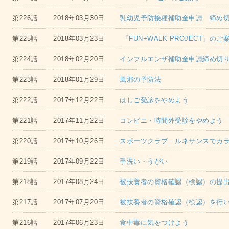
第226話
2018年03月30日
乳幼児予防接種補助金申請 締め
第225話
2018年03月23日
「FUN+WALK PROJECT」のご
第224話
2018年02月20日
インフルエンザ補助金申請締め切
第223話
2018年01月29日
風邪の予防法
第222話
2017年12月22日
はしご受診をやめよう
第221話
2017年11月22日
コンビニ・時間外受診をやめよう
第220話
2017年10月26日
スポーツクラブ ルネサンスでカ
第219話
2017年09月22日
手洗い・うがい
第218話
2017年08月24日
被扶養者の資格確認（検認）の提出
第217話
2017年07月20日
被扶養者の資格確認（検認）を行
第216話
2017年06月23日
食中毒に気をつけよう