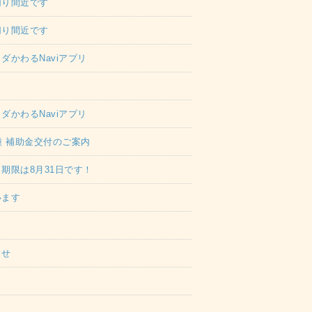
切り間近です
切り間近です
かわるNaviアプリ
かわるNaviアプリ
種 補助金交付のご案内
期限は8月31日です！
います
らせ