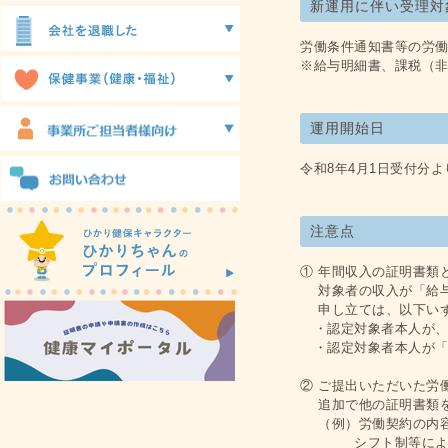
新運用に伴い受理対
労働条件通知書等の労
※給与明細書、課税（
運用開始日
令和8年4月1日受付分よ
注意点
① 年間収入の証明書類
対象者の収入が「給与
申し立ては、以下いず
・認定対象者本人が、
・認定対象者本人が「
② ご提出いただいた労
追加で他の証明書類を
（例）労働契約の内容
シフト制等により労